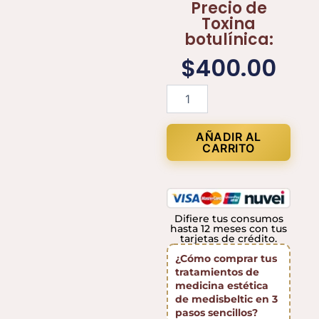
Precio de
Toxina
botulínica:
$
400.00
Toxina
botulínica
cantidad
AÑADIR AL
CARRITO
Difiere tus consumos
hasta 12 meses con tus
tarjetas de crédito.
¿Cómo comprar tus
tratamientos de
medicina estética
de medisbeltic en 3
pasos sencillos?