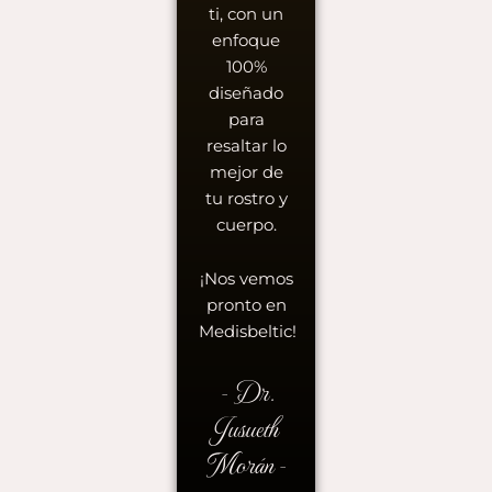
ti, con un
enfoque
100%
diseñado
para
resaltar lo
mejor de
tu rostro y
cuerpo.
¡Nos vemos
pronto en
Medisbeltic!
- Dr.
Jusueth
Morán -