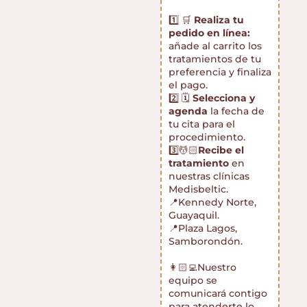
1️⃣ 🛒
Realiza tu
pedido en línea:
añade al carrito los
tratamientos de tu
preferencia y finaliza
el pago.
2️⃣ 🗓️
Selecciona y
agenda
la fecha de
tu cita para el
procedimiento.
3️⃣💆🏻
Recibe el
tratamiento
en
nuestras clínicas
Medisbeltic.
📍Kennedy Norte,
Guayaquil.
📍Plaza Lagos,
Samborondón.
👩🏻‍💻Nuestro
equipo se
comunicará contigo
para atenderte lo