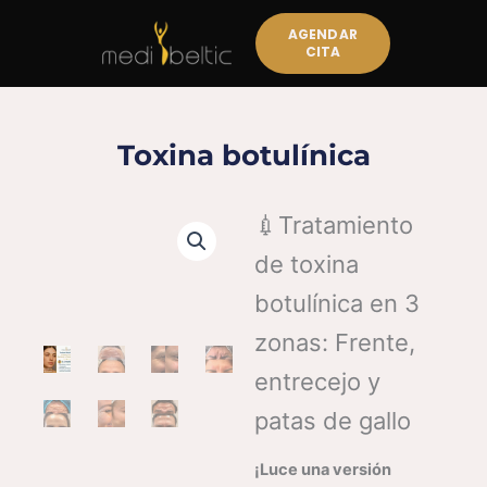
Ir
AGENDAR
al
CITA
contenido
Toxina botulínica
💉Tratamiento
de toxina
botulínica en 3
zonas: Frente,
entrecejo y
patas de gallo
¡Luce una versión