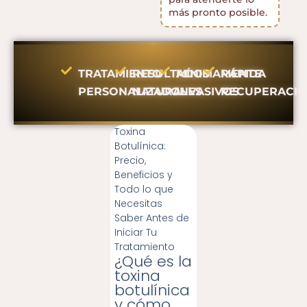
más pronto posible.
TRATAMIENTO
RESULTADOS
MÍNIMAMENTE
RÁPIDA
PERSONALIZADO
NATURALES
INVASIVOS
RECUPERACI
Toxina
Botulínica:
Precio,
Beneficios y
Todo lo que
Necesitas
Saber Antes de
Iniciar Tu
Tratamiento
¿Qué es la
toxina
botulínica
y cómo