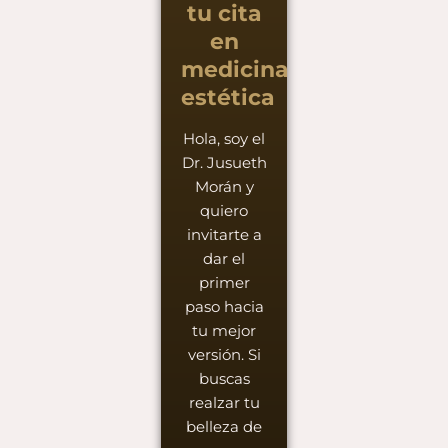
tu cita
en
medicina
estética
Hola, soy el
Dr. Jusueth
Morán y
quiero
invitarte a
dar el
primer
paso hacia
tu mejor
versión. Si
buscas
realzar tu
belleza de