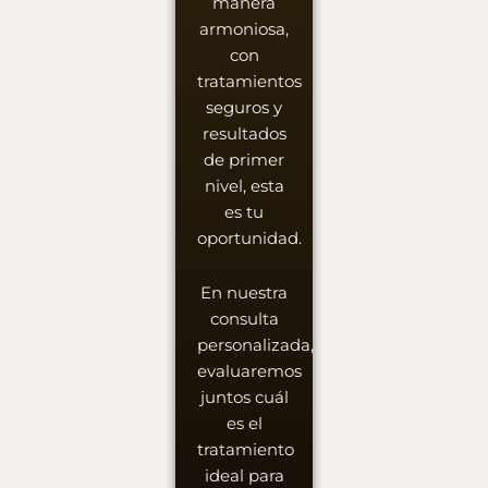
manera
armoniosa,
con
tratamientos
seguros y
resultados
de primer
nivel, esta
es tu
oportunidad.
En nuestra
consulta
personalizada,
evaluaremos
juntos cuál
es el
tratamiento
ideal para