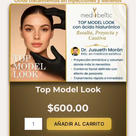
Otros tratamientos en
Inyecciones y Rellenos
Top Model Look
$
600.00
T
AÑADIR AL CARRITO
o
p