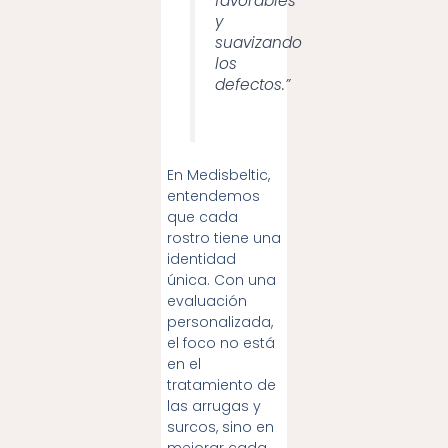
favorables
y
suavizando
los
defectos.”
En Medisbeltic,
entendemos
que cada
rostro tiene una
identidad
única. Con una
evaluación
personalizada,
el foco no está
en el
tratamiento de
las arrugas y
surcos, sino en
mejorar cada