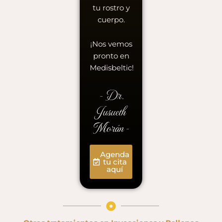
tu rostro y
cuerpo.
¡Nos vemos
pronto en
Medisbeltic!
- Dr.
Jusueth
Morán -
Agenda
tu cita
aquí