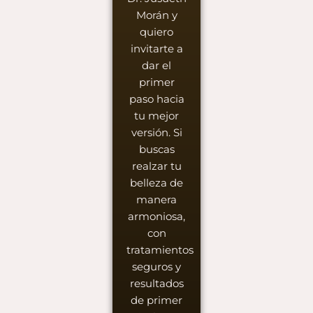
Morán y
quiero
invitarte a
dar el
primer
paso hacia
tu mejor
versión. Si
buscas
realzar tu
belleza de
manera
armoniosa,
con
tratamientos
seguros y
resultados
de primer