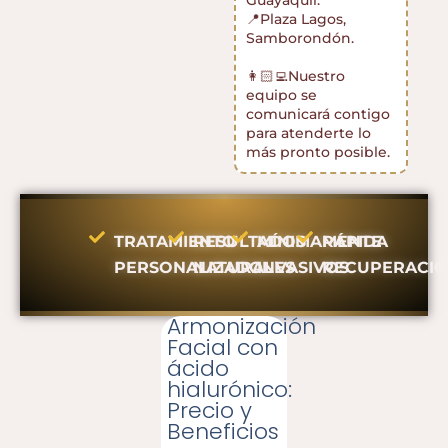
Guayaquil.
📍Plaza Lagos,
Samborondón.
👩🏻‍💻Nuestro
equipo se
comunicará contigo
para atenderte lo
más pronto posible.
TRATAMIENTO
RESULTADOS
MÍNIMAMENTE
RÁPIDA
PERSONALIZADO
NATURALES
INVASIVOS
RECUPERACI
Armonización
Facial con
ácido
hialurónico:
Precio y
Beneficios