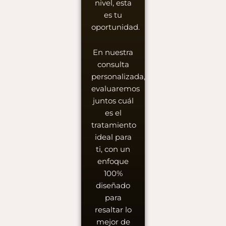
nivel, esta
es tu
oportunidad.
En nuestra
consulta
personalizada,
evaluaremos
juntos cuál
es el
tratamiento
ideal para
ti, con un
enfoque
100%
diseñado
para
resaltar lo
mejor de