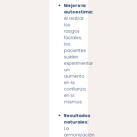
Mejora la
autoestima:
Al realzar
los
rasgos
faciales,
los
pacientes
suelen
experimentar
un
aumento
en la
confianza
en sí
mismos.
Resultados
naturales:
La
armonización