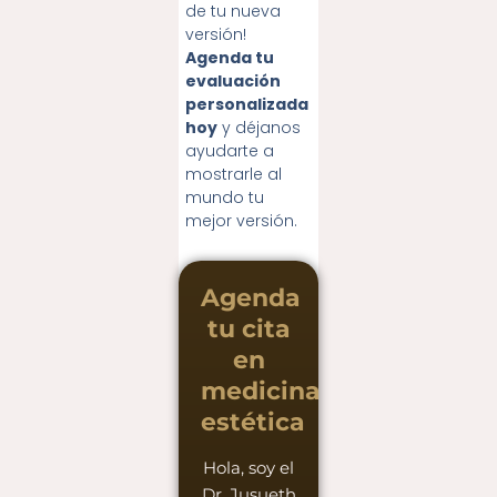
de tu nueva
versión!
Agenda tu
evaluación
personalizada
hoy
y déjanos
ayudarte a
mostrarle al
mundo tu
mejor versión.
Agenda
tu cita
en
medicina
estética
Hola, soy el
Dr. Jusueth