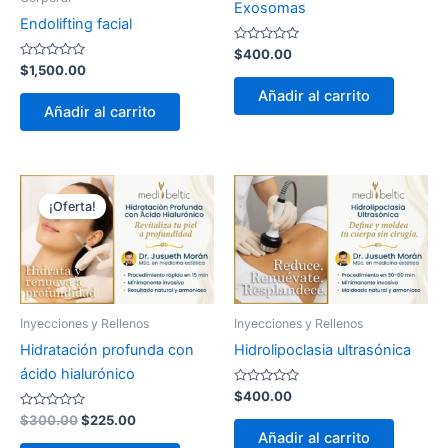
Exosomas
Endolifting facial
Valorado
$
400.00
con
Valorado
$
1,500.00
0
con
de
0
Añadir al carrito
5
de
Añadir al carrito
5
El
El
precio
precio
¡Oferta!
original
actual
era:
es:
$300.00.
$225.00.
Inyecciones y Rellenos
Inyecciones y Rellenos
Hidratación profunda con
Hidrolipoclasia ultrasónica
ácido hialurónico
Valorado
$
400.00
con
Valorado
0
$
300.00
$
225.00
con
de
Añadir al carrito
0
5