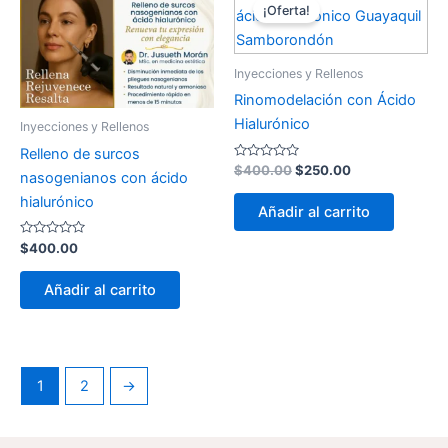
precio
precio
¡Oferta!
original
actual
era:
es:
$400.00.
$250.00.
Inyecciones y Rellenos
Rinomodelación con Ácido
Hialurónico
Inyecciones y Rellenos
Relleno de surcos
Valorado
$
400.00
$
250.00
nasogenianos con ácido
con
0
hialurónico
de
Añadir al carrito
5
Valorado
$
400.00
con
0
de
Añadir al carrito
5
1
2
→