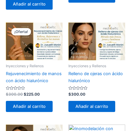
de
Añadir al carrito
5
El
El
precio
precio
¡Oferta!
original
actual
era:
es:
$300.00.
$225.00.
Inyecciones y Rellenos
Inyecciones y Rellenos
Rejuvenecimiento de manos
Relleno de ojeras con ácido
con ácido hialurónico
hialurónico
Valorado
Valorado
$
300.00
$
225.00
$
300.00
con
con
0
0
de
de
Añadir al carrito
Añadir al carrito
5
5
El
El