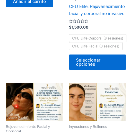
Añadir al carrito
5
pá
CFU Elife: Rejuvenecimiento
de
facial y corporal no invasivo
pr
Valorado
$
1,500.00
con
0
de
CFU Elife Corporal (8 sesiones)
5
CFU Elife Facial (3 sesiones)
Seleccionar
opciones
Rejuvenecimiento Facial y
Inyecciones y Rellenos
Corporal