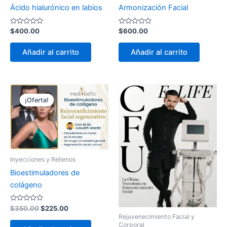
Ácido hialurónico en labios
Armonización Facial
Valorado
Valorado
$
400.00
$
600.00
con
con
0
0
de
de
Añadir al carrito
Añadir al carrito
5
5
El
El
Es
precio
precio
¡Oferta!
pr
original
actual
era:
es:
tie
$350.00.
$225.00.
múl
var
La
Inyecciones y Rellenos
op
Bioestimuladores de
se
colágeno
pu
ele
Valorado
$
350.00
$
225.00
en
con
Rejuvenecimiento Facial y
0
la
Corporal
de