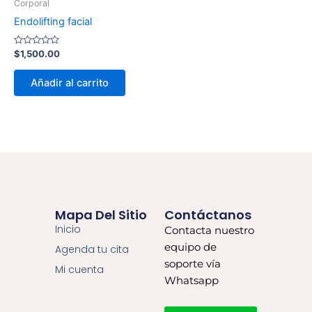
Corporal
Endolifting facial
Valorado
$
1,500.00
con
0
de
Añadir al carrito
5
Mapa Del Sitio
Contáctanos
Inicio
Contacta nuestro
equipo de
Agenda tu cita
soporte vía
Mi cuenta
Whatsapp