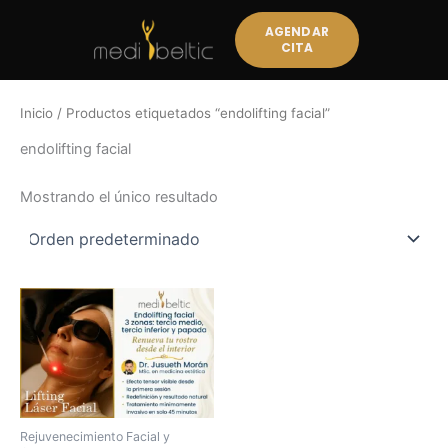
Ir
AGENDAR
al
CITA
contenido
Inicio
/ Productos etiquetados “endolifting facial”
endolifting facial
Mostrando el único resultado
Rejuvenecimiento Facial y