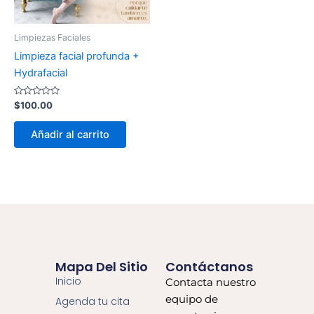
Limpiezas Faciales
Limpieza facial profunda +
Hydrafacial
Valorado
$
100.00
con
0
de
Añadir al carrito
5
Mapa Del Sitio
Contáctanos
Inicio
Contacta nuestro
equipo de
Agenda tu cita